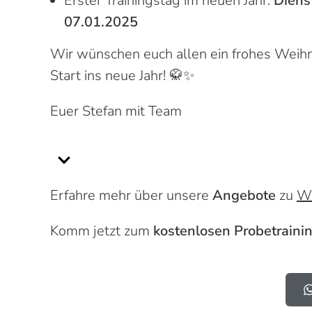
Erster Trainings­tag im neuen Jahr:
Diens
07.01.2025
Wir wünschen euch allen ein frohes Weihn
Start ins neue Jahr! 🥋✨
Euer Stefan mit Team
Erfahre mehr über unsere
Angebote
zu
W
Komm jetzt zum
kostenlosen Probetraini