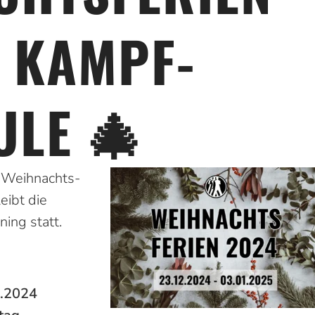
S KAMPF­
ULE 🎄
n Weihnachts­
eibt die
ning statt.
2.2024