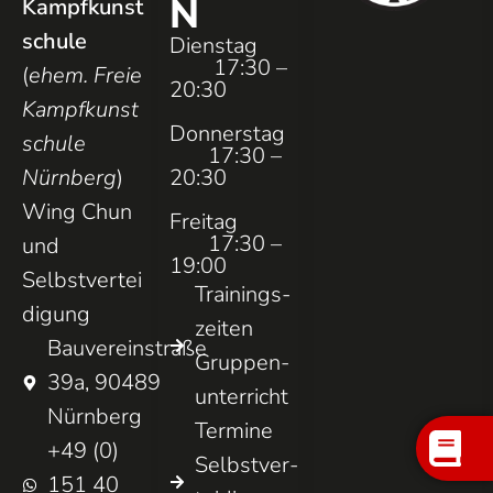
N
Kampfkunst
schule
Dienstag
17:30 –
(
ehem. Freie
20:30
Kampfkunst
Donnerstag
schule
17:30 –
Nürnberg
)
20:30
Wing Chun
Freitag
17:30 –
und
19:00
Selbstvertei
Trainings­
digung
zeiten
Bauvereinstraße
Gruppen­
39a, 90489
unterricht
Nürnberg
Termine
+49 (0)
Selbst­ver­
151 40