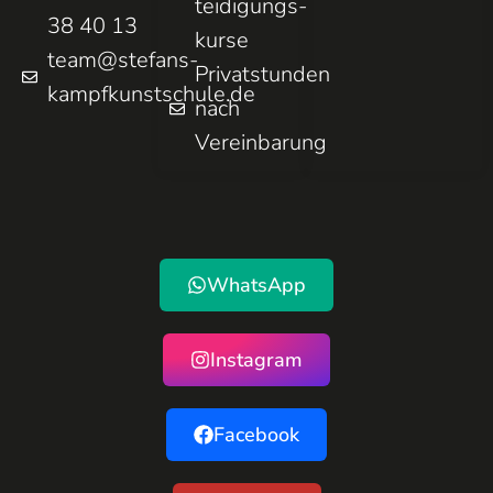
teidigungs­
38 40 13
kurse
team@stefans-
Privatstunden
kampfkunstschule.de
nach
Vereinbarung
WhatsApp
Instagram
Facebook