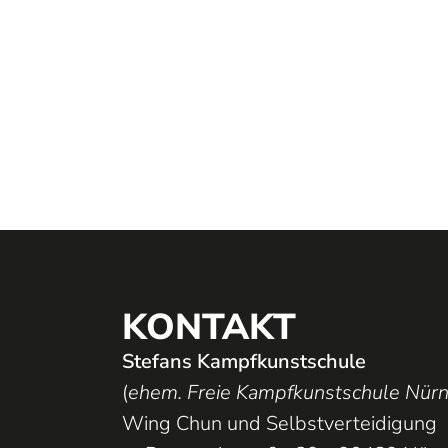
KONTAKT
Stefans Kampfkunstschule
(
ehem. Freie Kampfkunstschule Nür
Wing Chun und Selbstverteidigung