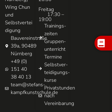
Wing Chun
Freitag
17:30 –
und
19:00
Selbstvertei
Trainings­
digung
zeiten
Bauvereinstraße
Gruppen­
39a, 90489
unterricht
Nürnberg
Termine
+49 (0)
Selbst­ver­
151 40
teidigungs­
38 40 13
kurse
team@stefans-
Privatstunden
kampfkunstschule.de
nach
Vereinbarung