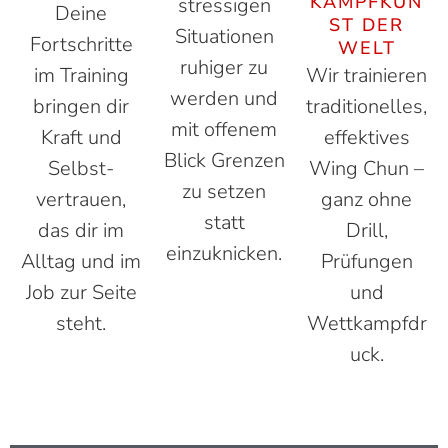
KAMPFKUN
stressigen
Deine
ST DER
Situationen
Fortschritte
WELT
ruhiger zu
im Training
Wir trainieren
werden und
bringen dir
traditionelles,
mit offenem
Kraft und
effektives
Blick Grenzen
Selbst­
Wing Chun –
zu setzen
vertrauen,
ganz ohne
statt
das dir im
Drill,
einzuknicken.
Alltag und im
Prüfungen
Job zur Seite
und
steht.
Wettkampfdr
uck.