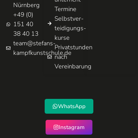
Nürnberg
Termine
+49 (0)
Selbst­ver­
151 40
teidigungs­
38 40 13
kurse
team@stefans-
Privatstunden
kampfkunstschule.de
nach
Vereinbarung
WhatsApp
Instagram