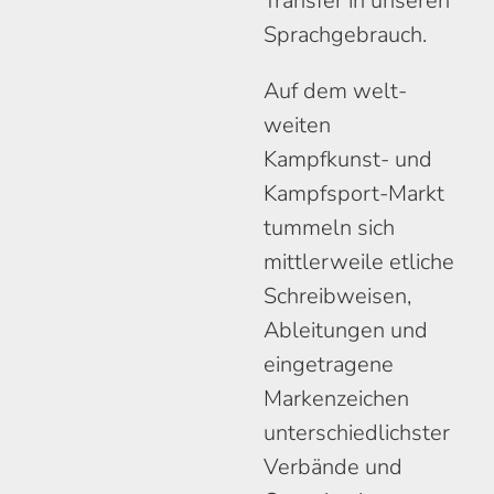
Transfer in unseren
Sprach­gebrauch.
Auf dem welt­
weiten
Kampfkunst- und
Kampfsport-Markt
tum­meln sich
mittler­weile etliche
Schreib­weisen,
Ableitungen und
ein­getragene
Marken­zeichen
unter­schiedlichster
Ver­bände und