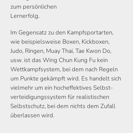
zum per­sönlichen
Lern­erfolg.
Im Gegensatz zu den Kampf­sport­arten,
wie beispiels­weise Boxen, Kickboxen,
Judo, Ringen, Muay Thai, Tae Kwon Do,
usw. ist das Wing Chun Kung Fu kein
Wett­kampf­system, bei dem nach Regeln
um Punkte gekämpft wird. Es handelt sich
viel­mehr um ein hoch­effektives Selbst­
verteidigungs­system für realistischen
Selbst­schutz, bei dem nichts dem Zufall
überlassen wird.