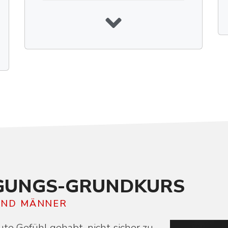
I­GUNGS-GRUNDKURS
UND MÄNNER
te Gefühl gehabt, nicht sicher zu