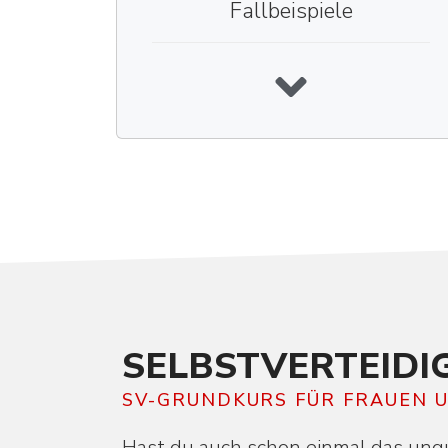
Fallbeispiele
SELBST­VER­TEID
SV-GRUNDKURS FÜR FRAUEN 
Hast du auch schon einmal das ungu