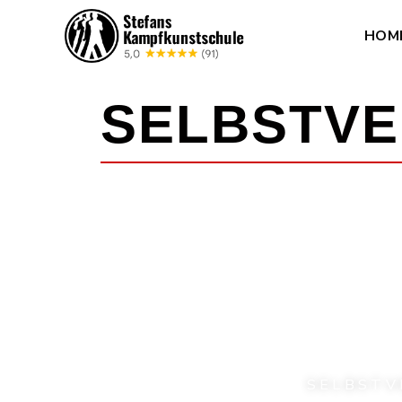
HOM
SELBST­VE
SELBSTV