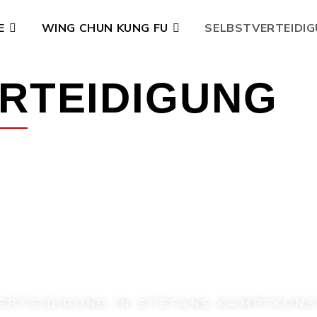
E
WING CHUN KUNG FU
SELBSTVERTEIDI
R­TEIDI­GUNG
ERTEIDIGUNG IN STEFANS KAMPFKUN