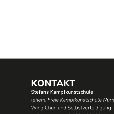
KONTAKT
Stefans Kampfkunstschule
(
ehem. Freie Kampfkunstschule Nür
Wing Chun und Selbstverteidigung