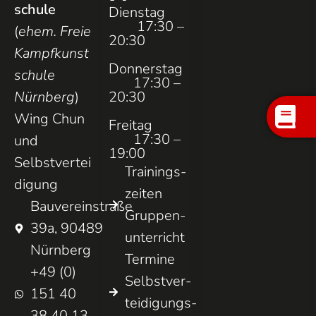
schule
Dienstag
17:30 –
(
ehem. Freie
20:30
Kampfkunst
Donnerstag
schule
17:30 –
Nürnberg
)
20:30
Wing Chun
Freitag
17:30 –
und
19:00
Selbstvertei
Trainings­
digung
zeiten
Bauvereinstraße
Gruppen­
39a, 90489
unterricht
Nürnberg
Termine
+49 (0)
Selbst­ver­
151 40
teidigungs­
38 40 13