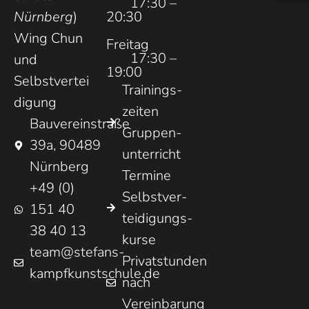
17:30 –
Nürnberg
)
20:30
Wing Chun
Freitag
17:30 –
und
19:00
Selbstvertei
Trainings­
digung
zeiten
Bauvereinstraße
Gruppen­
39a, 90489
unterricht
Nürnberg
Termine
+49 (0)
Selbst­ver­
151 40
teidigungs­
38 40 13
kurse
team@stefans-
Privatstunden
kampfkunstschule.de
nach
Vereinbarung