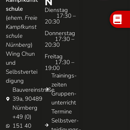
N
schule
Dienstag
17:30 –
(
ehem. Freie
20:30
Kampfkunst
Donnerstag
schule
17:30 –
Nürnberg
)
20:30
Wing Chun
Freitag
17:30 –
und
19:00
Selbstvertei
Trainings­
digung
zeiten
Bauvereinstraße
Gruppen­
39a, 90489
unterricht
Nürnberg
Termine
+49 (0)
Selbst­ver­
151 40
teidigungs­