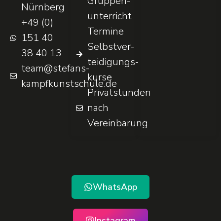
Gruppen­
Nürnberg
unterricht
+49 (0)
Termine
151 40
Selbst­ver­
38 40 13
teidigungs­
team@stefans-
kurse
kampfkunstschule.de
Privatstunden
nach
Vereinbarung
WhatsApp
Instagram