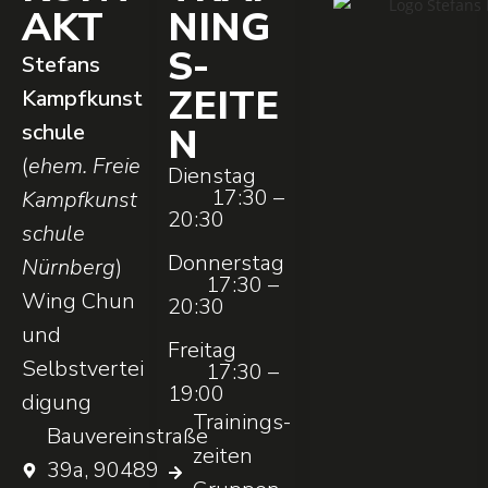
AKT
NING
S­
Stefans
ZEITE
Kampfkunst
schule
N
(
ehem. Freie
Dienstag
17:30 –
Kampfkunst
20:30
schule
Donnerstag
Nürnberg
)
17:30 –
Wing Chun
20:30
und
Freitag
Selbstvertei
17:30 –
19:00
digung
Trainings­
Bauvereinstraße
zeiten
39a, 90489