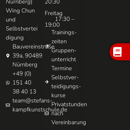
Nürnberg
)
20:30
Wing Chun
Freitag
17:30 –
und
19:00
Selbstvertei
Trainings­
digung
zeiten
Bauvereinstraße
Gruppen­
39a, 90489
unterricht
Nürnberg
Termine
+49 (0)
Selbst­ver­
151 40
teidigungs­
38 40 13
kurse
team@stefans-
Privatstunden
kampfkunstschule.de
nach
Vereinbarung