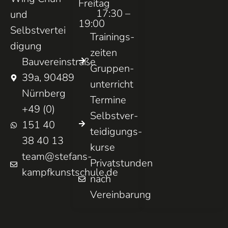
Freitag
17:30 –
und
19:00
Selbstvertei
Trainings­
digung
zeiten
Bauvereinstraße
Gruppen­
39a, 90489
unterricht
Nürnberg
Termine
+49 (0)
Selbst­ver­
151 40
teidigungs­
38 40 13
kurse
team@stefans-
Privatstunden
kampfkunstschule.de
nach
Vereinbarung