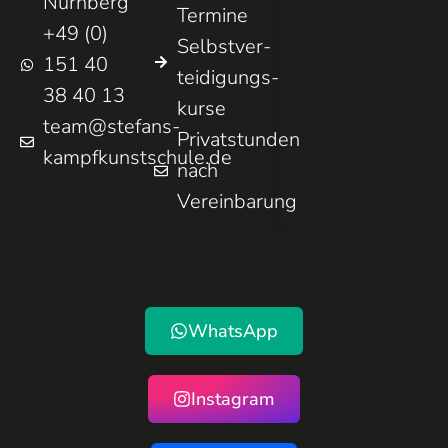
Nürnberg
Termine
+49 (0)
Selbst­ver­
151 40
teidigungs­
38 40 13
kurse
team@stefans-
Privatstunden
kampfkunstschule.de
nach
Vereinbarung
WhatsApp
Instagram