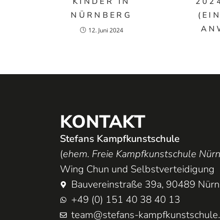
KINDER IN
202
NÜRNBERG
(EI
AN
12. Juni 2024
KONTAKT
Stefans Kampfkunstschule
(
ehem. Freie Kampfkunstschule Nür
Wing Chun und Selbstverteidigung
Bauvereinstraße 39a, 90489 Nür
+49 (0) 151 40 38 40 13
team@stefans-kampfkunstschule