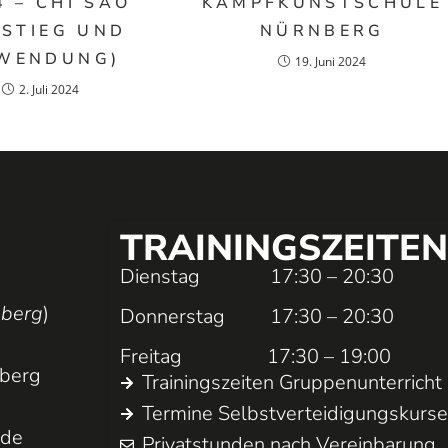
4 – CHI SAO
KAMPFKUNSTSCHULE
NSTIEG UND
NÜRNBERG
WENDUNG)
19. Juni 2024
2. Juli 2024
TRAININGS­ZEITEN
Dienstag 17:30 – 20:30
nberg
)
Donnerstag 17:30 – 20:30
Freitag 17:30 – 19:00
nberg
Trainings­zeiten Gruppen­unterricht
Termine Selbst­ver­teidigungs­kurs
.de
Privatstunden nach Vereinbarung