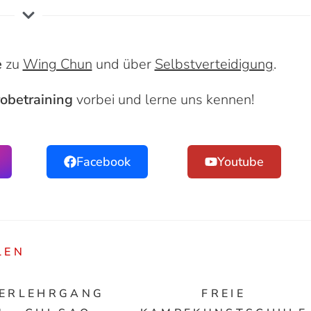
e
zu
Wing Chun
und über
Selbstverteidigung
.
obetraining
vorbei und lerne uns kennen!
Facebook
Youtube
LEN
ERLEHRGANG
FREIE