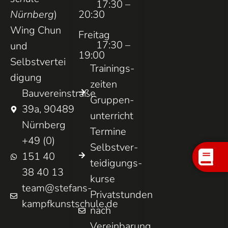
17:30 –
Nürnberg
)
20:30
Wing Chun
Freitag
17:30 –
und
19:00
Selbstvertei
Trainings­
digung
zeiten
Bauvereinstraße
Gruppen­
39a, 90489
unterricht
Nürnberg
Termine
+49 (0)
Selbst­ver­
151 40
teidigungs­
38 40 13
kurse
team@stefans-
Privatstunden
kampfkunstschule.de
nach
Vereinbarung