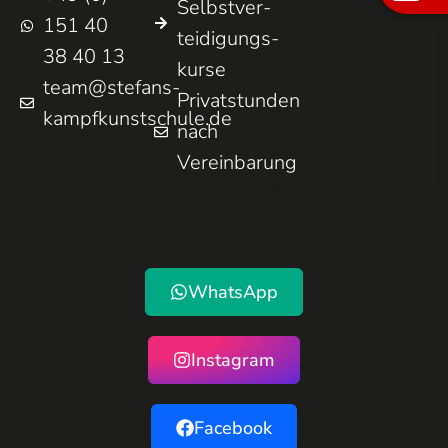
Selbst­ver­
151 40
teidigungs­
38 40 13
kurse
team@stefans-
Privatstunden
kampfkunstschule.de
nach
Vereinbarung
WhatsApp
Instagram
Facebook