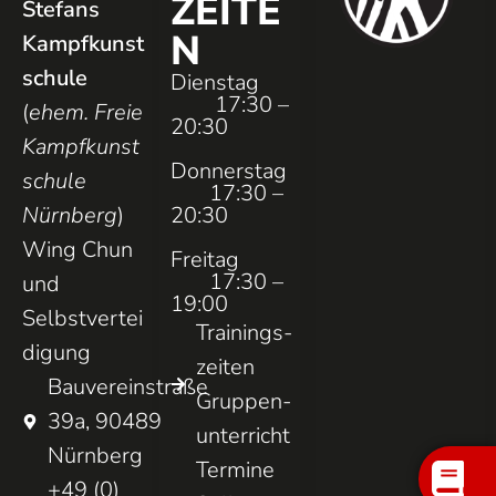
ZEITE
Stefans
N
Kampfkunst
schule
Dienstag
17:30 –
(
ehem. Freie
20:30
Kampfkunst
Donnerstag
schule
17:30 –
Nürnberg
)
20:30
Wing Chun
Freitag
17:30 –
und
19:00
Selbstvertei
Trainings­
digung
zeiten
Bauvereinstraße
Gruppen­
39a, 90489
unterricht
Nürnberg
Termine
+49 (0)