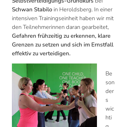
Selbstverteidigungs-Grundkurs
bei
Schwan Stabilo
in Heroldsberg. In einer
intensiven Trainingseinheit haben wir mit
den Teilnehmerinnen daran gearbeitet,
Gefahren frühzeitig zu erkennen, klare
Grenzen zu setzen und sich im Ernstfall
effektiv zu verteidigen.
Be
son
der
s
wic
hti
g