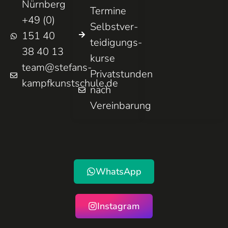
Nürnberg
Termine
+49 (0)
Selbst­ver­
151 40
teidigungs­
38 40 13
kurse
team@stefans-
Privatstunden
kampfkunstschule.de
nach
Vereinbarung
WhatsApp
Instagram