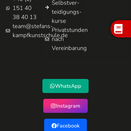
Selbst­ver­
151 40
teidigungs­
38 40 13
kurse
team@stefans-
Privatstunden
kampfkunstschule.de
nach
Vereinbarung
WhatsApp
Instagram
Facebook