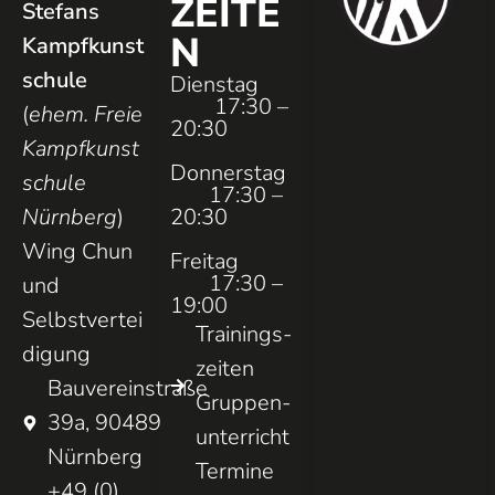
ZEITE
Stefans
N
Kampfkunst
schule
Dienstag
17:30 –
(
ehem. Freie
20:30
Kampfkunst
Donnerstag
schule
17:30 –
Nürnberg
)
20:30
Wing Chun
Freitag
17:30 –
und
19:00
Selbstvertei
Trainings­
digung
zeiten
Bauvereinstraße
Gruppen­
39a, 90489
unterricht
Nürnberg
Termine
+49 (0)