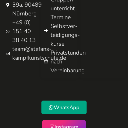
39a, 90489
unterricht
Nürnberg
Termine
+49 (0)
Selbst­ver­
151 40
teidigungs­
38 40 13
kurse
team@stefans-
Privatstunden
kampfkunstschule.de
nach
Vereinbarung
WhatsApp
Instagram