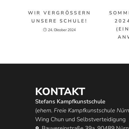
WIR VERGRÖSSERN U
SOMM
NSERE SCHULE!
202
(EI
24. Oktober 2024
AN
KONTAKT
Stefans Kampfkunstschule
(
ehem. Freie Kampfkunstschule Nür
Wing Chun und Selbstverteidigung
Bauvereinstraße 39a, 90489 Nür