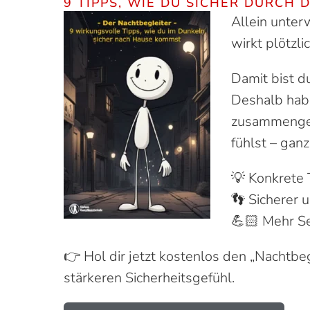
9 TIPPS, WIE DU SICHER DURCH 
Allein unter
wirkt plötzli
Damit bist du
Deshalb habe
zusammenges
fühlst – gan
💡 Konkrete 
👣 Sicherer 
💪🏻 Mehr S
👉 Hol dir jetzt kostenlos den „Nachtbe
stärkeren Sicherheitsgefühl.