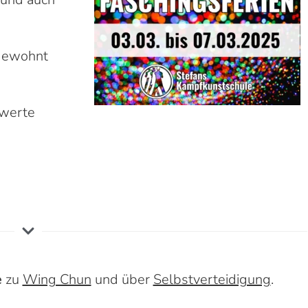
 gewohnt
hwerte
e
zu
Wing Chun
und über
Selbstverteidigung
.