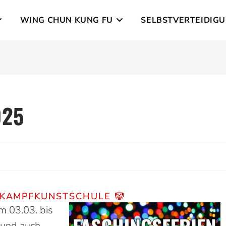
WING CHUN KUNG FU
SELBSTVERTEIDIG
025
 KAMPF­KUNST­SCHULE 🤡
m 03.03. bis
und auch