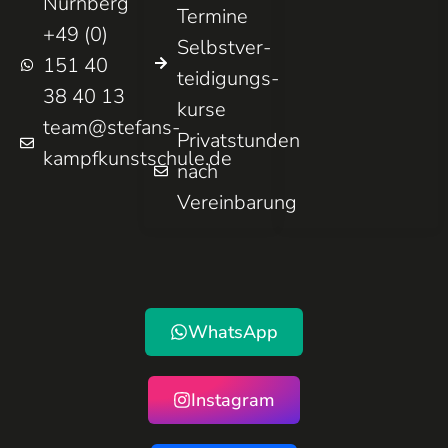
Nürnberg
Termine
+49 (0)
Selbst­ver­
151 40
teidigungs­
38 40 13
kurse
team@stefans-
Privatstunden
kampfkunstschule.de
nach
Vereinbarung
WhatsApp
Instagram