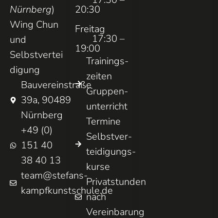
Nürnberg
)
20:30
Wing Chun
Freitag
17:30 –
und
19:00
Selbstvertei
Trainings­
digung
zeiten
Bauvereinstraße
Gruppen­
39a, 90489
unterricht
Nürnberg
Termine
+49 (0)
Selbst­ver­
151 40
teidigungs­
38 40 13
kurse
team@stefans-
Privatstunden
kampfkunstschule.de
nach
Vereinbarung