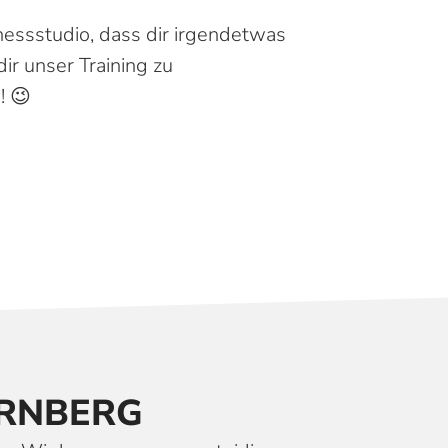
nessstudio, dass dir irgendetwas
ir unser Training zu
! 😉
RN­BERG