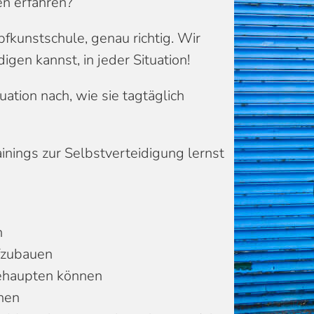
en erfahren?
pfkunstschule, genau richtig. Wir
idigen kannst, in jeder Situation!
uation nach, wie sie tagtäglich
nings zur Selbstverteidigung lernst
en
fzubauen
behaupten können
nnen