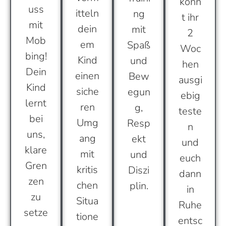
könn
uss
itteln
ng
t ihr
mit
dein
mit
2
Mob
em
Spaß
Woc
bing!
Kind
und
hen
Dein
einen
Bew
ausgi
Kind
siche
egun
ebig
lernt
ren
g,
teste
bei
Umg
Resp
n
uns,
ang
ekt
und
klare
mit
und
euch
Gren
kritis
Diszi
dann
zen
chen
plin.
in
zu
Situa
Ruhe
setze
tione
entsc