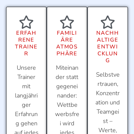
ERFAH
FAMILI
NACHH
RENE
ÄRE
ALTIGE
TRAINE
ATMOS
ENTWI
R
PHÄRE
CKLUN
G
Unsere
Miteinan
Selbstve
Trainer
der statt
rtrauen,
mit
gegenei
Konzentr
langjähri
nander:
ation und
ger
Wettbe
Teamgei
Erfahrun
werbsfre
st –
g gehen
i wird
Werte,
auf jedes
jedes