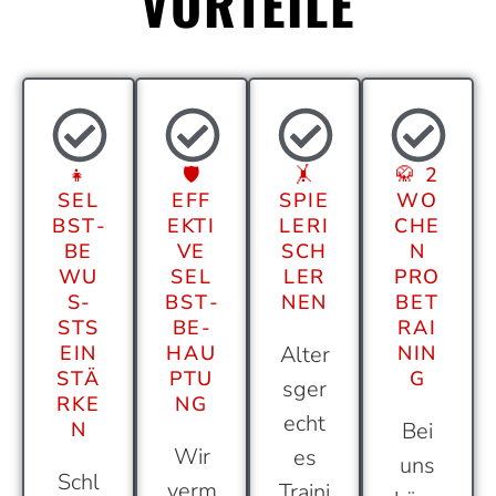
VORTEILE
👧
🛡️
🤸
🥋 2
SEL
EFF
SPIE
WO
BST­
EKTI
LERI
CHE
BE
VE
SCH
N
WU
SEL
LER
PRO
S­
BST­
NEN
BET
STS
BE­
RAI
EIN
HAU
Alter
NIN
STÄ
PTU
G
sger
RKE
NG
echt
N
Bei
Wir
es
uns
Schl
verm
Traini