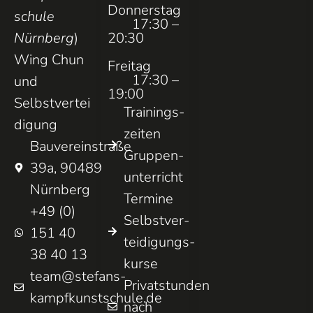
Donnerstag
schule
17:30 –
Nürnberg
)
20:30
Wing Chun
Freitag
17:30 –
und
19:00
Selbstvertei
Trainings­
digung
zeiten
Bauvereinstraße
Gruppen­
39a, 90489
unterricht
Nürnberg
Termine
+49 (0)
Selbst­ver­
151 40
teidigungs­
38 40 13
kurse
team@stefans-
Privatstunden
kampfkunstschule.de
nach